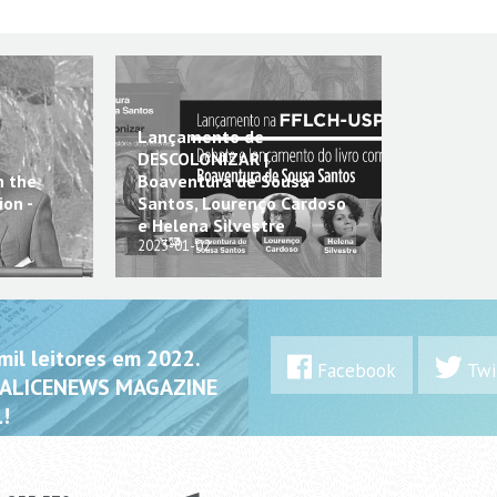
Lançamento de
DESCOLONIZAR |
n the
Boaventura de Sousa
on -
Santos, Lourenço Cardoso
e Helena Silvestre
2023-01-02
il leitores em 2022.
Facebook
Twi
 ALICENEWS MAGAZINE
!