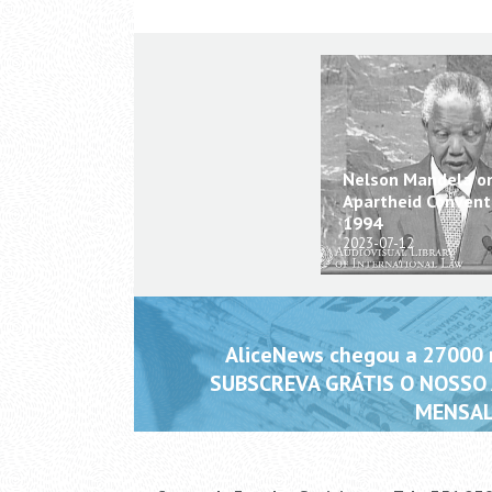
Nelson Mandela o
Apartheid Conventi
1994
2023-07-12
AliceNews chegou a 27000 m
SUBSCREVA GRÁTIS O NOSSO
MENSAL