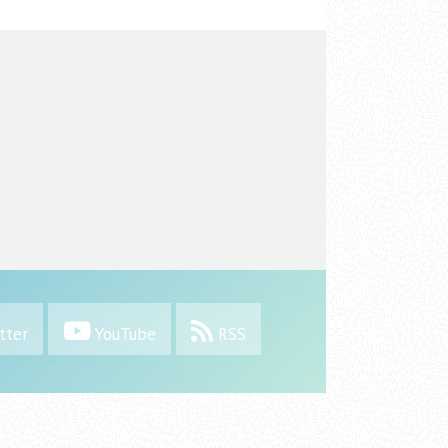
tter
YouTube
RSS