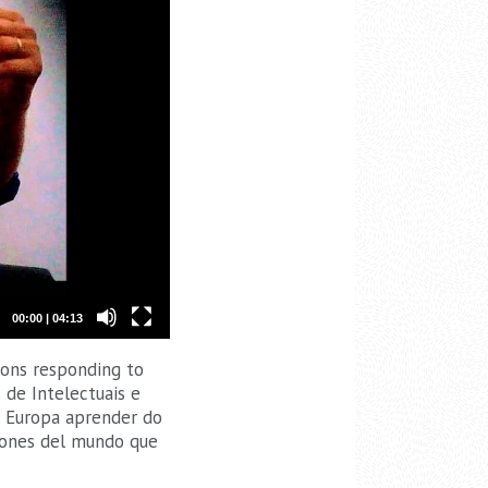
00:00
|
04:13
gions responding to
 de Intelectuais e
a Europa aprender do
giones del mundo que