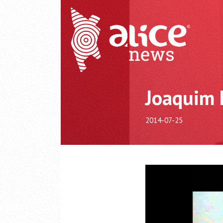
Joaquim M
2014-07-25
Video
Player