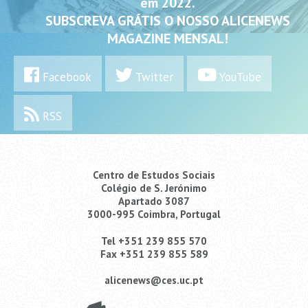
em 2022.
SUBSCREVA GRÁTIS O NOSSO ALICENEWS
MAGAZINE MENSAL!
Facebook
Twitter
YouTube
RSS
Centro de Estudos Sociais
Colégio de S. Jerónimo
Apartado 3087
3000-995 Coimbra, Portugal
Tel +351 239 855 570
Fax +351 239 855 589
alicenews@ces.uc.pt