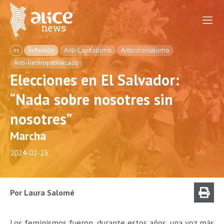
es
Reflexión
Anti-Capitalismo
Anticolonialismo
Anti-Heteropatriarcado
Elecciones en El Salvador:
“Nada sobre nosotres sin
nosotres”
Marcha
2024-02-23
Por Laura Salomé
Los feminismos fueron, durante estos años, una voz más