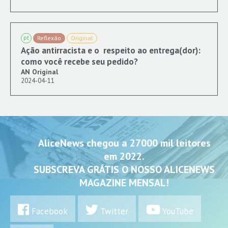
pt
Reflexão
Original
Ação antirracista e o respeito ao entrega(dor):
como você recebe seu pedido?
AN Original
2024-04-11
AliceNews chegou a 27000 mil leitores
em 2022.
SUBSCREVA GRÁTIS O NOSSO ALICENEWS
MAGAZINE MENSAL!
Facebook
Twitter
YouTube