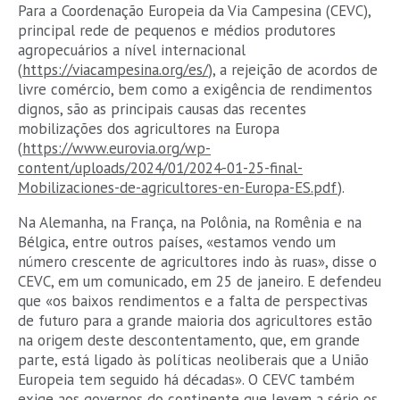
Para a Coordenação Europeia da Via Campesina (CEVC),
principal rede de pequenos e médios produtores
agropecuários a nível internacional
(
https://viacampesina.org/es/
), a rejeição de acordos de
livre comércio, bem como a exigência de rendimentos
dignos, são as principais causas das recentes
mobilizações dos agricultores na Europa
(
https://www.eurovia.org/wp-
content/uploads/2024/01/2024-01-25-final-
Mobilizaciones-de-agricultores-en-Europa-ES.pdf
).
Na Alemanha, na França, na Polônia, na Romênia e na
Bélgica, entre outros países, «estamos vendo um
número crescente de agricultores indo às ruas», disse o
CEVC, em um comunicado, em 25 de janeiro. E defendeu
que «os baixos rendimentos e a falta de perspectivas
de futuro para a grande maioria dos agricultores estão
na origem deste descontentamento, que, em grande
parte, está ligado às políticas neoliberais que a União
Europeia tem seguido há décadas». O CEVC também
exige aos governos do continente que levem a sério os