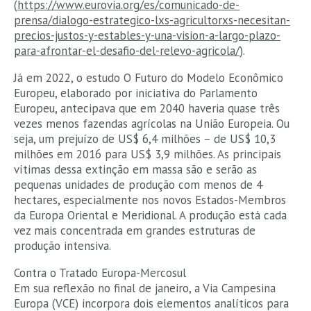
(
https://www.eurovia.org/es/comunicado-de-
prensa/dialogo-estrategico-lxs-agricultorxs-necesitan-
precios-justos-y-estables-y-una-vision-a-largo-plazo-
para-afrontar-el-desafio-del-relevo-agricola/
).
Já em 2022, o estudo O Futuro do Modelo Econômico
Europeu, elaborado por iniciativa do Parlamento
Europeu, antecipava que em 2040 haveria quase três
vezes menos fazendas agrícolas na União Europeia. Ou
seja, um prejuízo de US$ 6,4 milhões – de US$ 10,3
milhões em 2016 para US$ 3,9 milhões. As principais
vítimas dessa extinção em massa são e serão as
pequenas unidades de produção com menos de 4
hectares, especialmente nos novos Estados-Membros
da Europa Oriental e Meridional. A produção está cada
vez mais concentrada em grandes estruturas de
produção intensiva.
Contra o Tratado Europa-Mercosul
Em sua reflexão no final de janeiro, a Via Campesina
Europa (VCE) incorpora dois elementos analíticos para