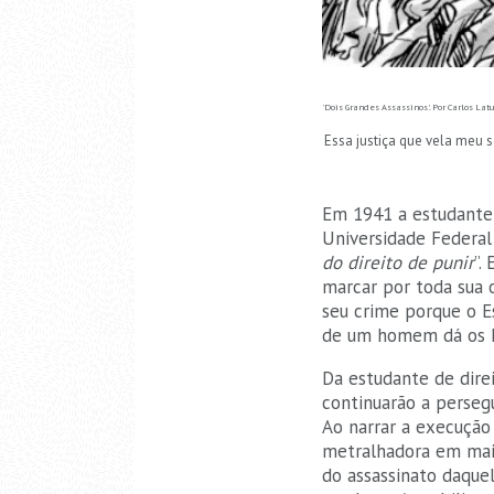
'Dois Grandes Assassinos'. Por Carlos Lat
Essa justiça que vela meu 
Em 1941 a estudante C
Universidade Federal 
do direito de punir
”.
marcar por toda sua 
seu crime porque o E
de um homem dá os h
Da estudante de direi
continuarão a persegu
Ao narrar a execução 
metralhadora em maio
do assassinato daque