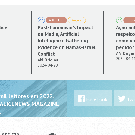
en
pt
Reflection
Original
Refle
lice
Post-humanism's Impact
Ação ant
|
on Media, Artificial
respeito
Intelligence Gathering
como vo
Evidence on Hamas-Israel
pedido?
Conflict
AN Origin
2024-04-1
AN Original
2024-04-20
il leitores em 2022.
Facebook
Twi
 ALICENEWS MAGAZINE
!