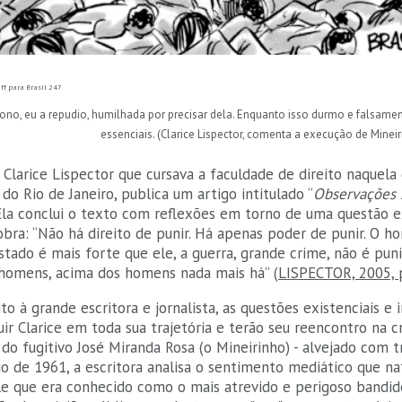
uff para Brasil 247
sono, eu a repudio, humilhada por precisar dela. Enquanto isso durmo e falsame
essenciais. (Clarice Lispector, comenta a execução de Mineir
larice Lispector que cursava a faculdade de direito naquela q
do Rio de Janeiro, publica um artigo intitulado “
Observações 
 Ela conclui o texto com reflexões em torno de uma questão ex
obra: “Não há direito de punir. Há apenas poder de punir. O 
stado é mais forte que ele, a guerra, grande crime, não é pun
omens, acima dos homens nada mais há” (
LISPECTOR, 2005, 
to à grande escritora e jornalista, as questões existenciais e 
ir Clarice em toda sua trajetória e terão seu reencontro na 
do fugitivo José Miranda Rosa (o Mineirinho) - alvejado com t
 de 1961, a escritora analisa o sentimento mediático que nat
le que era conhecido como o mais atrevido e perigoso bandid