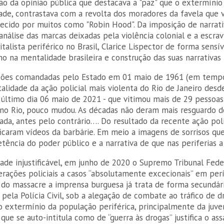
ção da opinião pública que destacava a "paz" que o extermíni
dade, contrastava com a revolta dos moradores da favela que v
ecido por muitos como "Robin Hood". Da imposição de narrati
análise das marcas deixadas pela violência colonial e a escra
alista periférico no Brasil, Clarice Lispector de forma sensí
o na mentalidade brasileira e construção das suas narrativas h
ações comandadas pelo Estado em 01 maio de 1961 (em temp
letalidade da ação policial mais violenta do Rio de Janeiro de
o último dia 06 maio de 2021 - que vitimou mais de 29 pessoas
o Rio, pouco mudou. As décadas não deram mais resguardo de
ada, antes pelo contrário…. Do resultado da recente ação pol
icaram vídeos da barbárie. Em meio a imagens de sorrisos qu
tência do poder público e a narrativa de que nas periferias a
dade injustificável, em junho de 2020 o Supremo Tribunal Fede
perações policiais a casos “absolutamente excecionais” em pe
 do massacre a imprensa burguesa já trata de forma secundár
pela Polícia Civil, sob a alegação de combate ao tráfico de d
do extermínio da população periférica, principalmente da juv
 que se auto-intitula como de “guerra às drogas” justifica o as