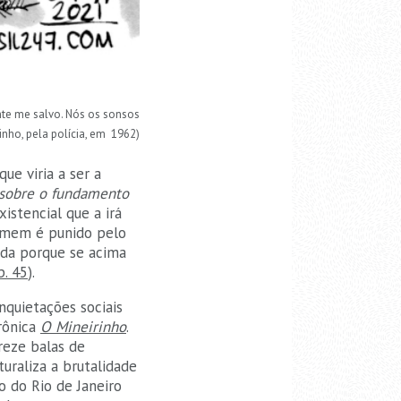
nte me salvo. Nós os sonsos
inho, pela polícia, em 1962)
ue viria a ser a
sobre o fundamento
istencial que a irá
homem é punido pelo
ida porque se acima
p. 45
).
inquietações sociais
crônica
O Mineirinho
.
reze balas de
uraliza a brutalidade
o do Rio de Janeiro