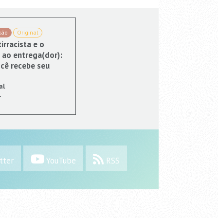
xão
Original
irracista e o
 ao entrega(dor):
cê recebe seu
al
1
tter
YouTube
RSS