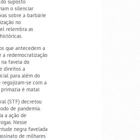
o do suposto
iam o silenciar
vas sobre a barbárie
vização no
vel relembra as
istóricas.
os que antecedem a
sde a redemocratização
 na favela do
 direitos a
icial para além do
e regojizam-se com a
 primazia é matar.
ral (STF) decretou
ríodo de pandemia.
ia a ação de
rogas. Nesse
entude negra favelada
sassinato de milhares