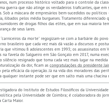
anos, num processo histórico voltado para o controle da class
ma guerra que não atinge os verdadeiros traficantes, que em 
as. Sob a máscara de empresários bem-sucedidos ou políticos
cia, ilibados pelos média burgueses. Tratamento diferenciado
sumidores de drogas filhos das elites, que em sua maioria te
rança de seus lares.
s “carniceiros da morte” regogizam-se com a barbárie do povo
rno brasileiro que cada vez mais dá vazão a discursos e postu
ia que vitimou 8 adolescentes em 1993; os assassinatos em 
s na favela do Salgueiro em São Gonçalo em 2017, numa exe
o silêncio resignado que toma cada vez mais lugar na medid
turalização da dor, ficam as
congratulações do presidente Jai
ro pela eficácia da operação. Já na vida dos moradores das perif
a qualquer instante pode ser que em salto mais uma chacina m
estigadora do Instituto de Estudos Filosóficos da Universidade
política pela Universidade de Coimbra; é colaboradora do jor
a Carta Maior.