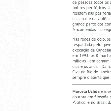
de pessoas todos os 
pobres periféricos. U
residem nas periferi
chacinas e da violên
grande parte dos con
“encomendas” na segu
Nas redes de ódio, o
respaldada pelo gove
execução da Candelár
em 1993; os 8 morto
milícias - em comum 
dias e os anos… Da na
Civil do Rio de Janei
sempre o alerta que 
Marcela Uchôa
é inv
doutora em filosofia 
Público, e no Brasil d