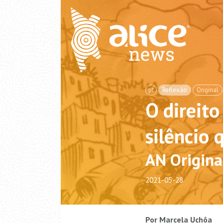
pt
Reflexão
Original
O direito
silêncio
AN Origina
2021-05-28
Por Marcela Uchôa