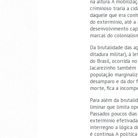
na altura. A mobiliza
criminoso traria a ci
daquele que era conh
do extermínio, até a 
desenvolvimento capit
marcas do colonialism
Da brutalidade das 
ditadura militar), à 
do Brasil, ocorrida n
Jacarezinho também n
população marginaliz
desamparo e da dor f
morte, fica a incompe
Para além da brutali
liminar que limita o
Passados poucos dias
extermínio efetivada 
interregno a lógica 
é contínua. A política