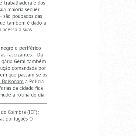
e trabalhadora e dos
sua maioria sequer
 – são poupados das
 que também é dado a
m acesso a suas
 negro e periférico
ras fascizantes. Da
Vigário Geral também
cução comandada por
a em que passam-se os
r Bolsonaro
a Polícia
erias da cidade fica
ude a rotina do dia.
 de Coimbra (IEF);
nal português O