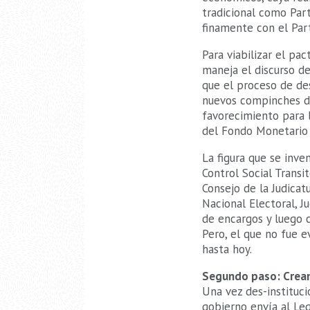
tradicional como Part
finamente con el Part
Para viabilizar el pa
maneja el discurso de
que el proceso de des
nuevos compinches de 
favorecimiento para l
del Fondo Monetario 
La figura que se inve
Control Social Transi
Consejo de la Judicatu
Nacional Electoral, J
de encargos y luego c
Pero, el que no fue e
hasta hoy.
Segundo paso: Crean
Una vez des-instituci
gobierno envía al Le