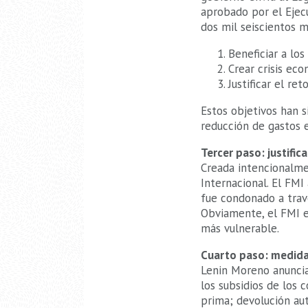
aprobado por el Ejec
dos mil seiscientos m
Beneficiar a lo
Crear crisis eco
Justificar el re
Estos objetivos han s
reducción de gastos e
Tercer paso: justific
Creada intencionalmen
Internacional. El FM
fue condonado a trav
Obviamente, el FMI es
más vulnerable.
Cuarto paso: medida
Lenin Moreno anuncia
los subsidios de los 
prima; devolución aut