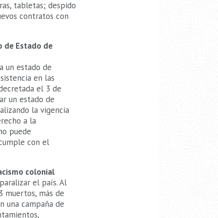
as, tabletas; despido
uevos contratos con
o de Estado de
ea un estado de
sistencia en las
 decretada el 3 de
ar un estado de
alizando la vigencia
erecho a la
 no puede
 cumple con el
acismo colonial
ralizar el país. Al
 3 muertos, más de
den una campaña de
ntamientos,