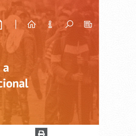
 a
cional