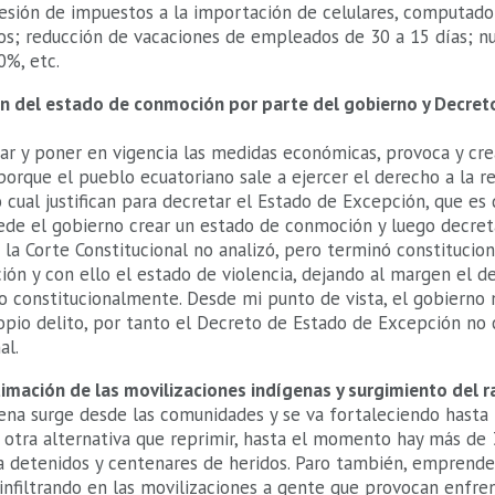
resión de impuestos a la importación de celulares, computador
s; reducción de vacaciones de empleados de 30 a 15 días; n
0%, etc.
ón del estado de conmoción por parte del gobierno y Decret
iar y poner en vigencia las medidas económicas, provoca y cr
orque el pueblo ecuatoriano sale a ejercer el derecho a la re
lo cual justifican para decretar el Estado de Excepción, que es
ede el gobierno crear un estado de conmoción y luego decret
 la Corte Constitucional no analizó, pero terminó constitucion
ón y con ello el estado de violencia, dejando al margen el d
do constitucionalmente. Desde mi punto de vista, el gobierno
ropio delito, por tanto el Decreto de Estado de Excepción no
al.
imación de las movilizaciones indígenas y surgimiento del r
ena surge desde las comunidades y se va fortaleciendo hasta pa
 otra alternativa que reprimir, hasta el momento hay más de
a detenidos y centenares de heridos. Paro también, empren
 infiltrando en las movilizaciones a gente que provocan enfre