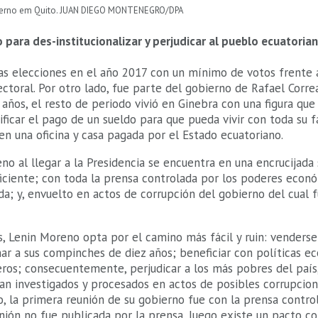
overno em Quito. JUAN DIEGO MONTENEGRO/DPA
 para des-institucionalizar y perjudicar al pueblo ecuatoria
as elecciones en el año 2017 con un mínimo de votos frente 
ctoral. Por otro lado, fue parte del gobierno de Rafael Corr
años, el resto de periodo vivió en Ginebra con una figura que
ificar el pago de un sueldo para que pueda vivir con toda su f
n una oficina y casa pagada por el Estado ecuatoriano.
o al llegar a la Presidencia se encuentra en una encrucijada si
ficiente; con toda la prensa controlada por los poderes econ
a; y, envuelto en actos de corrupción del gobierno del cual f
s, Lenin Moreno opta por el camino más fácil y ruin: venderse
ar a sus compinches de diez años; beneficiar con políticas e
ros; consecuentemente, perjudicar a los más pobres del país
ean investigados y procesados en actos de posibles corrupcion
o, la primera reunión de su gobierno fue con la prensa contro
nión no fue publicada por la prensa, luego existe un pacto co