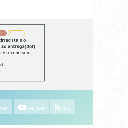
xão
Original
irracista e o
 ao entrega(dor):
cê recebe seu
al
1
tter
YouTube
RSS