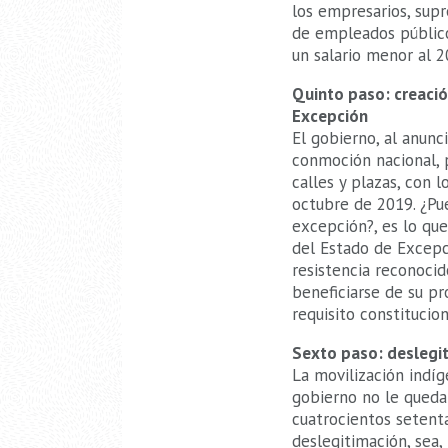
los empresarios, sup
de empleados público
un salario menor al 2
Quinto paso: creaci
Excepción
El gobierno, al anunc
conmoción nacional, p
calles y plazas, con 
octubre de 2019. ¿Pu
excepción?, es lo que
del Estado de Excepci
resistencia reconoci
beneficiarse de su p
requisito constitucion
Sexto paso: deslegit
La movilización indíg
gobierno no le queda
cuatrocientos setent
deslegitimación, sea,