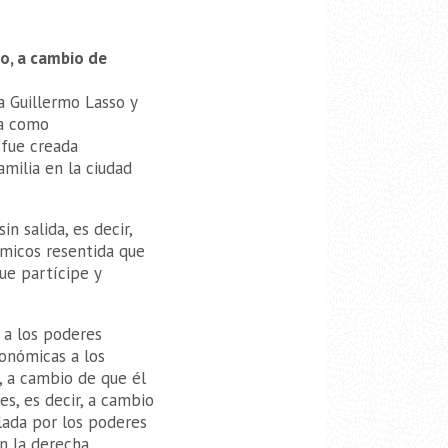
no, a cambio de
a Guillermo Lasso y
ea como
 fue creada
amilia en la ciudad
n salida, es decir,
ómicos resentida que
ue partícipe y
 a los poderes
conómicas a los
, a cambio de que él
es, es decir, a cambio
lada por los poderes
n la derecha