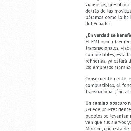
violencias, que ahor
detrás de las movili
páramos como lo ha 
del Ecuador.
¿En verdad se benef
El FMI nunca favorec
transnacionales, viabi
combustibles, está la
refinerías, ya estará
las empresas transna
Consecuentemente, el
combustibles, el fon
transnacional”, “no al
Un camino obscuro 
¿Puede un Presidente
pueblos se levantan 
ven que sus siervos 
Moreno, que está de 