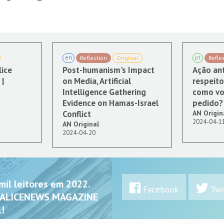
en
pt
Reflection
Original
Refle
lice
Post-humanism's Impact
Ação ant
|
on Media, Artificial
respeito
Intelligence Gathering
como vo
Evidence on Hamas-Israel
pedido?
Conflict
AN Origin
2024-04-1
AN Original
2024-04-20
il leitores em 2022.
Facebook
Twi
 ALICENEWS MAGAZINE
!