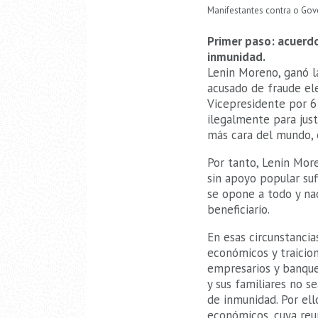
Manifestantes contra o G
Primer paso: acuerdo
inmunidad.
Lenin Moreno, ganó l
acusado de fraude ele
Vicepresidente por 6 
ilegalmente para just
más cara del mundo, e
Por tanto, Lenin Moren
sin apoyo popular su
se opone a todo y nad
beneficiario.
En esas circunstancia
económicos y traicion
empresarios y banque
y sus familiares no s
de inmunidad. Por ell
económicos, cuya reu