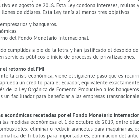
utivo en agosto de 2018. Esta Ley condona intereses, multas 
illones de dólares. Esta Ley tenía al menos tres objetivos:
s empresarios y banqueros.
nómicas.
torno del Fondo Monetario Internacional.
ido cumplidos a pie de la letra y han justificado el despido d
n servicios públicos e inicio de procesos de privatizaciones.
ar el retorno del FMI
te la crisis económica, viene el siguiente paso que es recur
I aprueba un crédito para el Ecuador, equivalente exactament
és de la Ley Orgánica de Fomento Productivo a los banqueros
 un facilitador para beneficiar a las empresas transnacional
s económicas recetadas por el Fondo Monetario internacio
 las medidas económicas el 1 de octubre de 2019, entre ellas
combustibles; eliminar o reducir aranceles para maquinarias, e
omática de tributos para importadores, eliminación del antic