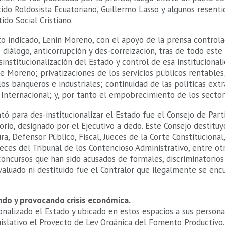
ido Roldosista Ecuatoriano, Guillermo Lasso y algunos resenti
ido Social Cristiano.
cto indicado, Lenin Moreno, con el apoyo de la prensa controla
 diálogo, anticorrupción y des-correización, tras de todo este
institucionalización del Estado y control de esa institucional
Moreno; privatizaciones de los servicios públicos rentables;
os banqueros e industriales; continuidad de las políticas extr
Internacional; y, por tanto el empobrecimiento de los sector
ntó para des-institucionalizar el Estado fue el Consejo de Par
torio, designado por el Ejecutivo a dedo. Este Consejo destitu
ra, Defensor Público, Fiscal, Jueces de la Corte Constitucional
ueces del Tribunal de los Contencioso Administrativo, entre otr
oncursos que han sido acusados de formales, discriminatorios
valuado ni destituido fue el Contralor que ilegalmente se en
do y provocando crisis económica.
onalizado el Estado y ubicado en estos espacios a sus persona
gislativo el Proyecto de Ley Orgánica del Fomento Productivo