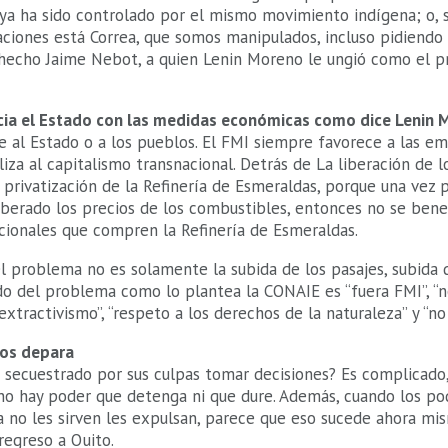
a ya ha sido controlado por el mismo movimiento indígena; o, 
zaciones está Correa, que somos manipulados, incluso pidiendo
hecho Jaime Nebot, a quien Lenin Moreno le ungió como el p
icia el Estado con las medidas económicas como dice Lenin
e al Estado o a los pueblos. El FMI siempre favorece a las e
liza al capitalismo transnacional. Detrás de La liberación de l
 privatización de la Refinería de Esmeraldas, porque una vez p
 liberado los precios de los combustibles, entonces no se benef
cionales que compren la Refinería de Esmeraldas.
 problema no es solamente la subida de los pasajes, subida d
do del problema como lo plantea la CONAIE es “fuera FMI”, “n
 extractivismo”, “respeto a los derechos de la naturaleza” y “no 
nos depara
 secuestrado por sus culpas tomar decisiones? Es complicado,
no hay poder que detenga ni que dure. Además, cuando los p
ya no les sirven les expulsan, parece que eso sucede ahora mi
regreso a Quito.