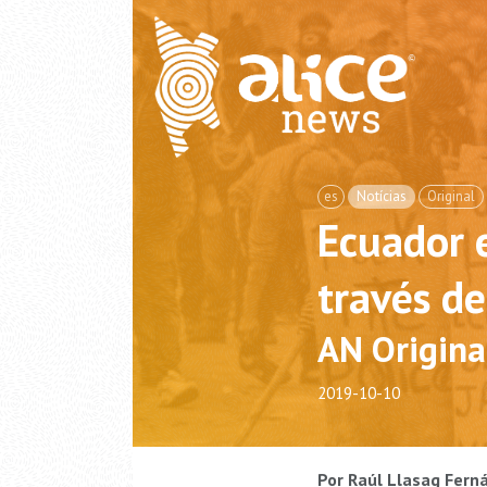
es
Notícias
Original
Ecuador 
través d
AN Origina
2019-10-10
Por Raúl Llasag Fern