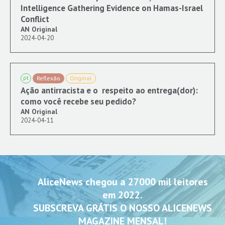
Intelligence Gathering Evidence on Hamas-Israel
Conflict
AN Original
2024-04-20
pt
Reflexão
Original
Ação antirracista e o respeito ao entrega(dor):
como você recebe seu pedido?
AN Original
2024-04-11
AliceNews chegou a 27000 mil leitores
em 2022.
SUBSCREVA GRÁTIS O NOSSO ALICENEWS
MAGAZINE MENSAL!